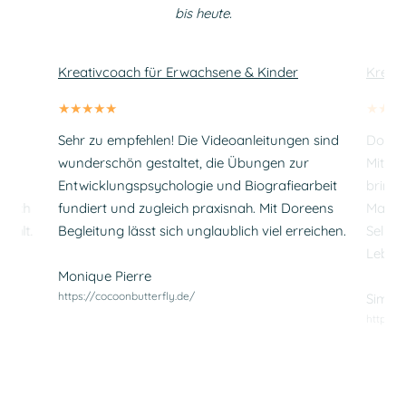
bis heute.
Kreativcoach für Erwachsene & Kinder
Kreat
Ich
Sehr zu empfehlen! Die Videoanleitungen sind
Doreen
wunderschön gestaltet, die Übungen zur
Mit ih
Entwicklungspsychologie und Biografiearbeit
bringt
 mich
fundiert und zugleich praxisnah. Mit Doreens
Malere
fühlt.
Begleitung lässt sich unglaublich viel erreichen.
Selbst
e
Lebens
Monique Pierre
https://cocoonbutterfly.de/
Simon
https:/